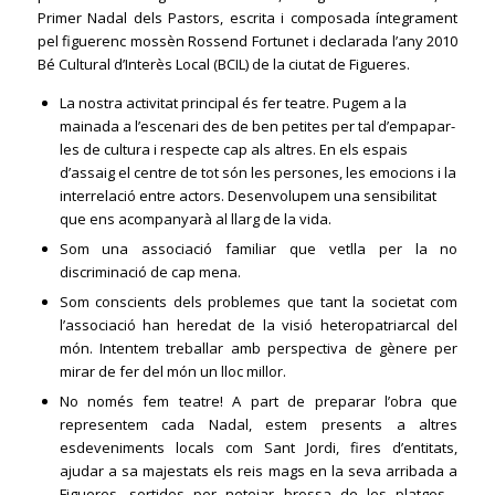
Primer Nadal dels Pastors, escrita i composada íntegrament
pel figuerenc mossèn Rossend Fortunet i declarada l’any 2010
Bé Cultural d’Interès Local (BCIL) de la ciutat de Figueres.
La nostra activitat principal és fer teatre. Pugem a la
mainada a l’escenari des de ben petites per tal d’empapar-
les de cultura i respecte cap als altres. En els espais
d’assaig el centre de tot són les persones, les emocions i la
interrelació entre actors. Desenvolupem una sensibilitat
que ens acompanyarà al llarg de la vida.
Som una associació familiar que vetlla per la no
discriminació de cap mena.
Som conscients dels problemes que tant la societat com
l’associació han heredat de la visió heteropatriarcal del
món. Intentem treballar amb perspectiva de gènere per
mirar de fer del món un lloc millor.
No només fem teatre! A part de preparar l’obra que
representem cada Nadal, estem presents a altres
esdeveniments locals com Sant Jordi, fires d’entitats,
ajudar a sa majestats els reis mags en la seva arribada a
Figueres, sortides per netejar brossa de les platges…